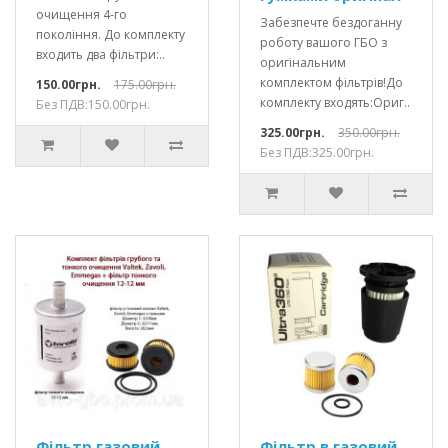
очищення 4-го
Забезпечте бездоганну
покоління. До комплекту
роботу вашого ГБО з
входить два фільтри:..
оригінальним
комплектом фільтрів!До
150.00грн.
175.00грн.
комплекту входять:Ориг..
Без ПДВ:150.00грн.
325.00грн.
350.00грн.
Без ПДВ:325.00грн.
Фільтр газовий
Фільтр в газовий