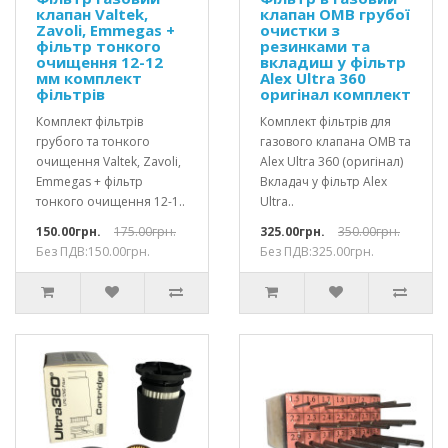
клапан Valtek,
клапан OMB грубої
Zavoli, Emmegas +
очистки з
фільтр тонкого
резинками та
очищення 12-12
вкладиш у фільтр
мм комплект
Alex Ultra 360
фільтрів
оригінал комплект
Комплект фільтрів
Комплект фільтрів для
грубого та тонкого
газового клапана OMB та
очищення Valtek, Zavoli,
Alex Ultra 360 (оригінал)
Emmegas + фільтр
Вкладач у фільтр Alex
тонкого очищення 12-1..
Ultra..
150.00грн.
175.00грн.
325.00грн.
350.00грн.
Без ПДВ:150.00грн.
Без ПДВ:325.00грн.