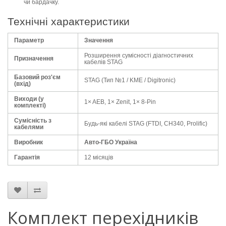
чи бардачку.
Технічні характеристики
Параметр
Значення
Розширення сумісності діагностичних
Призначення
кабелів STAG
Базовий роз'єм
STAG (Тип №1 / KME / Digitronic)
(вхід)
Виходи (у
1× AEB, 1× Zenit, 1× 8-Pin
комплекті)
Сумісність з
Будь-які кабелі STAG (FTDI, CH340, Prolific)
кабелями
Виробник
Авто-ГБО Україна
Гарантія
12 місяців
Комплект перехідників