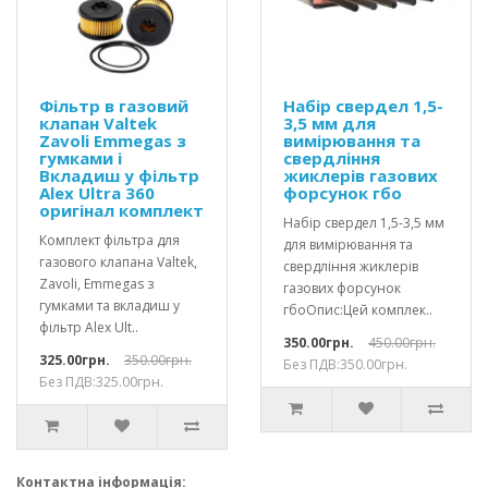
Фільтр в газовий
Набір свердел 1,5-
клапан Valtek
3,5 мм для
Zavoli Emmegas з
вимірювання та
гумками і
свердління
Вкладиш у фільтр
жиклерів газових
Alex Ultra 360
форсунок гбо
оригінал комплект
Набір свердел 1,5-3,5 мм
Комплект фільтра для
для вимірювання та
газового клапана Valtek,
свердління жиклерів
Zavoli, Emmegas з
газових форсунок
гумками та вкладиш у
гбоОпис:Цей комплек..
фільтр Alex Ult..
350.00грн.
450.00грн.
325.00грн.
350.00грн.
Без ПДВ:350.00грн.
Без ПДВ:325.00грн.
Контактна інформація: