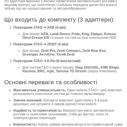
Усі адаптери виконані з якісних герметичних автомобільних роз'ємів у
міцному корпусі, що забезпечує стабільну передачу даних без втрати
зв'язку під час налаштування та автокалібрування.
Що входить до комплекту (3 адаптери):
Перехідник STAG ➔ AEB (4-pin):
Для блоків:
AEB, Landi Renzo, Pride, King, Elpigaz, Roman,
Omvl Dream XXI
та інших систем на базі електроніки AEB.
Перехідник STAG ➔ ZENIT (4-pin):
Для блоків:
Zenit Pro, Zenit Compact, Zenit Blue Box,
Greengas Aero/Uno, Torelli Zenit
.
Перехідник STAG ➔ 8-Pin (8-контактний):
Для систем ГБО старого зразка:
Stag 100/150/L, KME Bingo,
Razmus, BRC, Agis, Tamona TG Stream
(перші покоління).
Основні переваги та особливості
Максимальна універсальність:
Один кабель STAG + цей комплект
розширюють охоплення систем до повного мультимарку.
Значна економія:
Купувати комплект адаптерів у 3-4 рази
дешевше, ніж купувати 3 окремі діагностичні кабелі.
Надійність та герметичність:
Використані якісні автомобільні
роз'єми із захисними сальниками, стійкі до мастил, пилу та
температурних перепадів.
Компактність:
Набор займає мінімум місця в інструментарній сумці